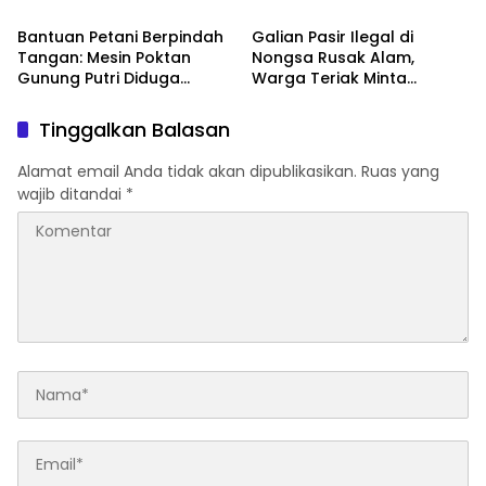
Tangkap Bos Perusahaan!
Batam
Bantuan Petani Berpindah
Galian Pasir Ilegal di
Tangan: Mesin Poktan
Nongsa Rusak Alam,
Gunung Putri Diduga
Warga Teriak Minta
Dikuasai Kerabat Pejabat
Keadilan!
Desa
Tinggalkan Balasan
Alamat email Anda tidak akan dipublikasikan.
Ruas yang
wajib ditandai
*