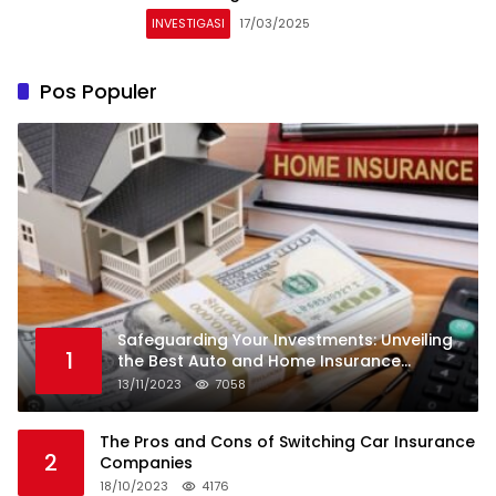
INVESTIGASI
17/03/2025
Pos Populer
Safeguarding Your Investments: Unveiling
1
the Best Auto and Home Insurance
Companies
13/11/2023
7058
The Pros and Cons of Switching Car Insurance
2
Companies
18/10/2023
4176