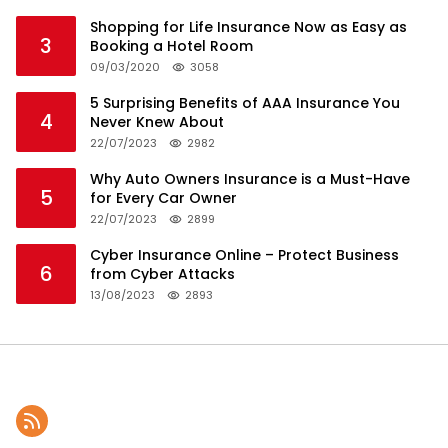
Shopping for Life Insurance Now as Easy as
3
Booking a Hotel Room
09/03/2020
3058
5 Surprising Benefits of AAA Insurance You
4
Never Knew About
22/07/2023
2982
Why Auto Owners Insurance is a Must-Have
5
for Every Car Owner
22/07/2023
2899
Cyber Insurance Online – Protect Business
6
from Cyber Attacks
13/08/2023
2893