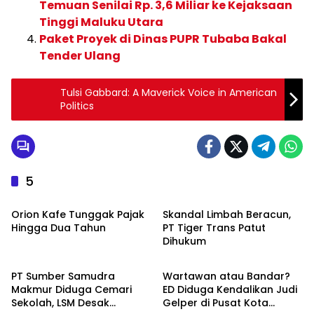
Temuan Senilai Rp. 3,6 Miliar ke Kejaksaan
Tinggi Maluku Utara
Paket Proyek di Dinas PUPR Tubaba Bakal
Tender Ulang
Tulsi Gabbard: A Maverick Voice in American
Politics
5
INVESTIGASI
INVESTIGASI
Orion Kafe Tunggak Pajak
Skandal Limbah Beracun,
Hingga Dua Tahun
PT Tiger Trans Patut
Dihukum
INVESTIGASI
INVESTIGASI
PT Sumber Samudra
Wartawan atau Bandar?
Makmur Diduga Cemari
ED Diduga Kendalikan Judi
Sekolah, LSM Desak
Gelper di Pusat Kota
INVESTIGASI
INVESTIGASI