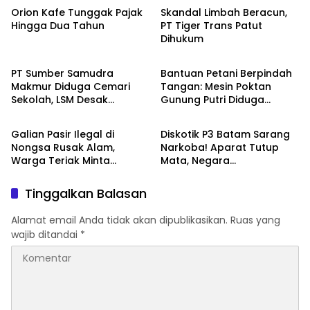
Orion Kafe Tunggak Pajak
Skandal Limbah Beracun,
Hingga Dua Tahun
PT Tiger Trans Patut
Dihukum
INVESTIGASI
INVESTIGASI
PT Sumber Samudra
Bantuan Petani Berpindah
Makmur Diduga Cemari
Tangan: Mesin Poktan
Sekolah, LSM Desak
Gunung Putri Diduga
INVESTIGASI
INVESTIGASI
Tangkap Bos Perusahaan!
Dikuasai Kerabat Pejabat
Desa
Galian Pasir Ilegal di
Diskotik P3 Batam Sarang
Nongsa Rusak Alam,
Narkoba! Aparat Tutup
Warga Teriak Minta
Mata, Negara
Keadilan!
Dipermalukan!
Tinggalkan Balasan
Alamat email Anda tidak akan dipublikasikan.
Ruas yang
wajib ditandai
*