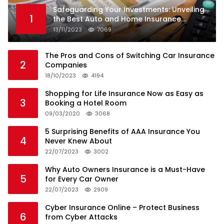
Safeguarding Your Investments: Unveiling
1
the Best Auto and Home Insurance
Companies
13/11/2023
7069
The Pros and Cons of Switching Car Insurance
2
Companies
18/10/2023
4194
Shopping for Life Insurance Now as Easy as
3
Booking a Hotel Room
09/03/2020
3068
5 Surprising Benefits of AAA Insurance You
4
Never Knew About
22/07/2023
3002
Why Auto Owners Insurance is a Must-Have
5
for Every Car Owner
22/07/2023
2909
Cyber Insurance Online – Protect Business
6
from Cyber Attacks