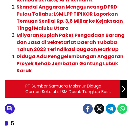
Skandal Anggaran Mengguncang DPRD
Pulau Taliabu: LSM LPP TIPIKOR Laporkan
Temuan Senilai Rp. 3,6 Miliar ke Kejaksaan
Tinggi Maluku Utara
Milyaran Rupiah Paket Pengadaan Barang
dan Jasa di Sekretariat Daerah Tubaba
Tahun 2023 Terindikasi Dugaan Mark Up
Diduga Ada Penggelembungan Anggaran
Proyek Rehab Jembatan Gantung Lubuk
Karak
PT Sumber Samudra Makmur Diduga
Cemari Sekolah, LSM Desak Tangkap Bos
Perusahaan!
5
INVESTIGASI
INVESTIGASI