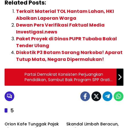
Related Posts:
Terkait Material TOL Hantam Lahan, HKI
Abaikan Laporan Warga
Dewan Pers Verifikasi Faktual Media
Investigasi.news
Paket Proyek di Dinas PUPR Tubaba Bakal
Tender Ulang
Diskotik P3 Batam Sarang Narkoba! Aparat
Tutup Mata, Negara Dipermalukan!
Partai Demokrat Konsisten Perjuangkan
Pendidikan, Sambut Baik Program SPP Gratis
di Batam
5
INVESTIGASI
INVESTIGASI
Orion Kafe Tunggak Pajak
Skandal Limbah Beracun,