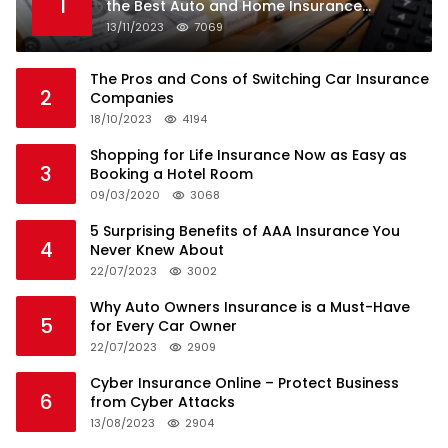
1
the Best Auto and Home Insurance
Companies
13/11/2023
7069
The Pros and Cons of Switching Car Insurance
2
Companies
18/10/2023
4194
Shopping for Life Insurance Now as Easy as
3
Booking a Hotel Room
09/03/2020
3068
5 Surprising Benefits of AAA Insurance You
4
Never Knew About
22/07/2023
3002
Why Auto Owners Insurance is a Must-Have
5
for Every Car Owner
22/07/2023
2909
Cyber Insurance Online – Protect Business
6
from Cyber Attacks
13/08/2023
2904