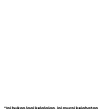
“Ini bukan lagi kelalaian, ini murni kejahatan