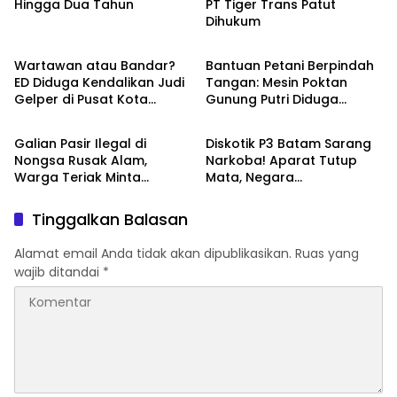
Hingga Dua Tahun
PT Tiger Trans Patut
Dihukum
INVESTIGASI
INVESTIGASI
Wartawan atau Bandar?
Bantuan Petani Berpindah
ED Diduga Kendalikan Judi
Tangan: Mesin Poktan
Gelper di Pusat Kota
Gunung Putri Diduga
INVESTIGASI
INVESTIGASI
Batam
Dikuasai Kerabat Pejabat
Desa
Galian Pasir Ilegal di
Diskotik P3 Batam Sarang
Nongsa Rusak Alam,
Narkoba! Aparat Tutup
Warga Teriak Minta
Mata, Negara
Keadilan!
Dipermalukan!
Tinggalkan Balasan
Alamat email Anda tidak akan dipublikasikan.
Ruas yang
wajib ditandai
*