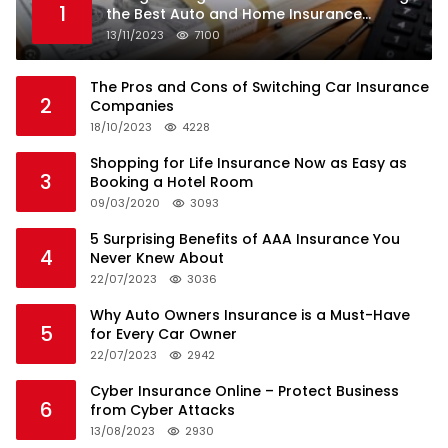
1
the Best Auto and Home Insurance
Companies
13/11/2023
7100
The Pros and Cons of Switching Car Insurance
2
Companies
18/10/2023
4228
Shopping for Life Insurance Now as Easy as
3
Booking a Hotel Room
09/03/2020
3093
5 Surprising Benefits of AAA Insurance You
4
Never Knew About
22/07/2023
3036
Why Auto Owners Insurance is a Must-Have
5
for Every Car Owner
22/07/2023
2942
Cyber Insurance Online – Protect Business
6
from Cyber Attacks
13/08/2023
2930