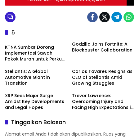
5
Uncategorized
Godzilla Joins Fortnite: A
KTNA Sumbar Dorong
Blockbuster Collaboration
Implementasi Sawah
Pokok Murah untuk Perkuat
Lumbung Padi
Stellantis: A Global
Carlos Tavares Resigns as
Automotive Giant in
CEO of Stellantis Amid
Transition
Growing Struggles
XRP Sees Major Surge
Trevor Lawrence:
Amidst Key Developments
Overcoming Injury and
and Legal Hopes
Facing High Expectations in
the 2024 NFL Season
Tinggalkan Balasan
Alamat email Anda tidak akan dipublikasikan.
Ruas yang