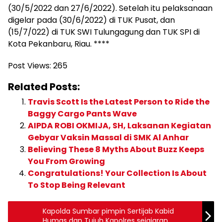
(30/5/2022 dan 27/6/2022). Setelah itu pelaksanaan
digelar pada (30/6/2022) di TUK Pusat, dan
(15/7/022) di TUK SWI Tulungagung dan TUK SPI di
Kota Pekanbaru, Riau. ****
Post Views:
265
Related Posts:
Travis Scott Is the Latest Person to Ride the
Baggy Cargo Pants Wave
AIPDA ROBI OKMIJA, SH, Laksanan Kegiatan
Gebyar Vaksin Massal di SMK Al Anhar
Believing These 8 Myths About Buzz Keeps
You From Growing
Congratulations! Your Collection Is About
To Stop Being Relevant
Kapolda Sumbar pimpin Sertijab Kabid
Humas dan Tujuh Kapolres sejajaran