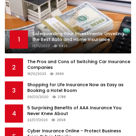
Safeguarding Your Investments: Unveiling
1
the Best Auto and Home Insurance
Companies
13/11/2023
6825
The Pros and Cons of Switching Car Insurance
2
Companies
18/10/2023
3899
Shopping for Life Insurance Now as Easy as
3
Booking a Hotel Room
09/03/2020
2788
5 Surprising Benefits of AAA Insurance You
4
Never Knew About
22/07/2023
2658
Cyber Insurance Online – Protect Business