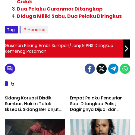
Ciduk
Dua Pelaku Curanmor Ditangkap
Diduga Miliki Sabu, Dua Pelaku Diringkus
Tag:
Headline
Gusman Piliang Ambil Sumpah/Janji 9 PNS Dilingkup
Kemenag Pasaman
5
HUKUM DAN KRIMINAL
HUKUM DAN KRIMINAL
Sidang Korupsi Disdik
Empat Pelaku Pencurian
Sumbar: Hakim Tolak
Sapi Ditangkap Polisi,
Eksepsi, Sidang Berlanjut
Dagingnya Dijual dan
dengan Pemeriksaan Saksi
Dikonsumsi