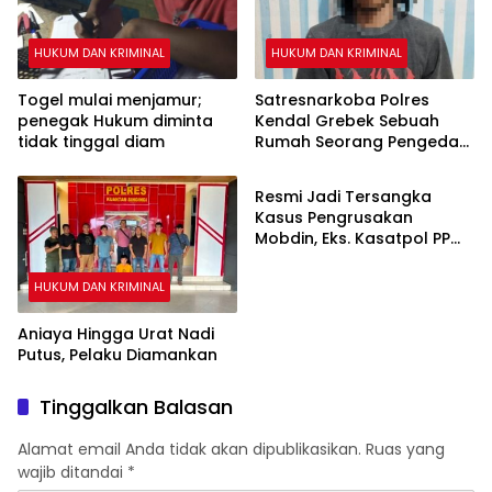
HUKUM DAN KRIMINAL
HUKUM DAN KRIMINAL
Togel mulai menjamur;
Satresnarkoba Polres
penegak Hukum diminta
Kendal Grebek Sebuah
tidak tinggal diam
Rumah Seorang Pengedar
HUKUM DAN KRIMINAL
Sabu
Resmi Jadi Tersangka
Kasus Pengrusakan
Mobdin, Eks. Kasatpol PP
Padang Panjang Ditahan di
Polres Padang Panjang
HUKUM DAN KRIMINAL
Aniaya Hingga Urat Nadi
Putus, Pelaku Diamankan
Tinggalkan Balasan
Alamat email Anda tidak akan dipublikasikan.
Ruas yang
wajib ditandai
*