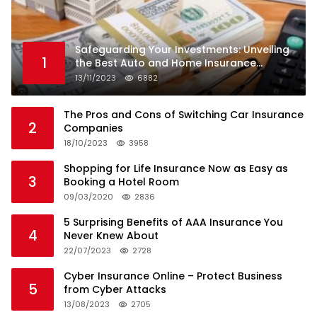
Safeguarding Your Investments: Unveiling
1
the Best Auto and Home Insurance
Companies
13/11/2023
6882
The Pros and Cons of Switching Car Insurance
2
Companies
18/10/2023
3958
Shopping for Life Insurance Now as Easy as
3
Booking a Hotel Room
09/03/2020
2836
5 Surprising Benefits of AAA Insurance You
4
Never Knew About
22/07/2023
2728
Cyber Insurance Online – Protect Business
5
from Cyber Attacks
13/08/2023
2705