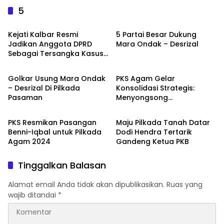
5
POLITIK
POLITIK
Kejati Kalbar Resmi
5 Partai Besar Dukung
Jadikan Anggota DPRD
Mara Ondak – Desrizal
Sebagai Tersangka Kasus
POLITIK
POLITIK
Tanah Bank Kalbar
Golkar Usung Mara Ondak
PKS Agam Gelar
– Desrizal Di Pilkada
Konsolidasi Strategis:
Pasaman
Menyongsong
POLITIK
POLITIK
Kemenangan Benni-Iqbal
di Pilkada
PKS Resmikan Pasangan
Maju Pilkada Tanah Datar
Benni-Iqbal untuk Pilkada
Dodi Hendra Tertarik
Agam 2024
Gandeng Ketua PKB
Tinggalkan Balasan
Alamat email Anda tidak akan dipublikasikan.
Ruas yang
wajib ditandai
*