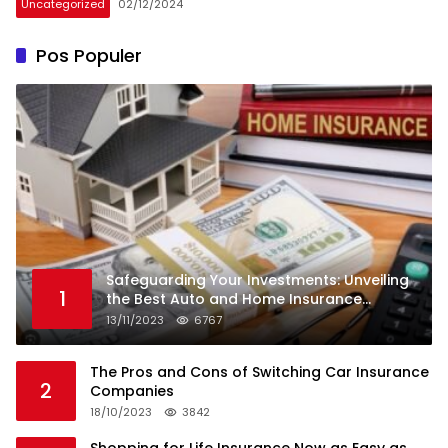
Uncategorized
02/12/2024
Pos Populer
Safeguarding Your Investments: Unveiling
1
the Best Auto and Home Insurance
Companies
13/11/2023
6767
The Pros and Cons of Switching Car Insurance
2
Companies
18/10/2023
3842