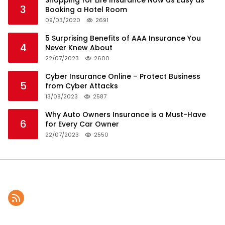
Shopping for Life Insurance Now as Easy as
3
Booking a Hotel Room
09/03/2020
2691
5 Surprising Benefits of AAA Insurance You
4
Never Knew About
22/07/2023
2600
Cyber Insurance Online – Protect Business
5
from Cyber Attacks
13/08/2023
2587
Why Auto Owners Insurance is a Must-Have
6
for Every Car Owner
22/07/2023
2550