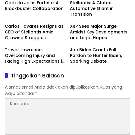
Godzilla Joins Fortnite: A
Stellantis: A Global
Blockbuster Collaboration
Automotive Giant in
Transition
Carlos Tavares Resigns as
XRP Sees Major Surge
CEO of Stellantis Amid
Amidst Key Developments
Growing Struggles
and Legal Hopes
Trevor Lawrence:
Joe Biden Grants Full
Overcoming Injury and
Pardon to Hunter Biden,
Facing High Expectations in
Sparking Debate
the 2024 NFL Season
Tinggalkan Balasan
Alamat email Anda tidak akan dipublikasikan.
Ruas yang
wajib ditandai
*