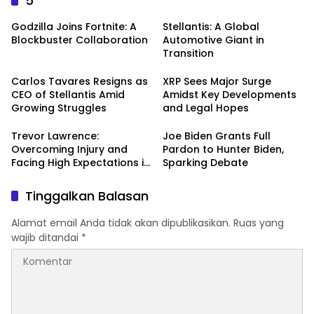
5
Godzilla Joins Fortnite: A
Stellantis: A Global
Blockbuster Collaboration
Automotive Giant in
Transition
Carlos Tavares Resigns as
XRP Sees Major Surge
CEO of Stellantis Amid
Amidst Key Developments
Growing Struggles
and Legal Hopes
Trevor Lawrence:
Joe Biden Grants Full
Overcoming Injury and
Pardon to Hunter Biden,
Facing High Expectations in
Sparking Debate
the 2024 NFL Season
Tinggalkan Balasan
Alamat email Anda tidak akan dipublikasikan.
Ruas yang
wajib ditandai
*