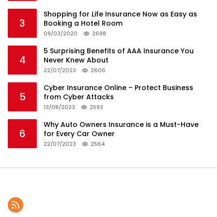
Shopping for Life Insurance Now as Easy as
3
Booking a Hotel Room
09/03/2020
2698
5 Surprising Benefits of AAA Insurance You
4
Never Knew About
22/07/2023
2606
Cyber Insurance Online – Protect Business
5
from Cyber Attacks
13/08/2023
2593
Why Auto Owners Insurance is a Must-Have
6
for Every Car Owner
22/07/2023
2564