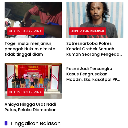
HUKUM DAN KRIMINAL
HUKUM DAN KRIMINAL
Togel mulai menjamur;
Satresnarkoba Polres
penegak Hukum diminta
Kendal Grebek Sebuah
tidak tinggal diam
Rumah Seorang Pengedar
HUKUM DAN KRIMINAL
Sabu
Resmi Jadi Tersangka
Kasus Pengrusakan
Mobdin, Eks. Kasatpol PP
Padang Panjang Ditahan di
Polres Padang Panjang
HUKUM DAN KRIMINAL
Aniaya Hingga Urat Nadi
Putus, Pelaku Diamankan
Tinggalkan Balasan