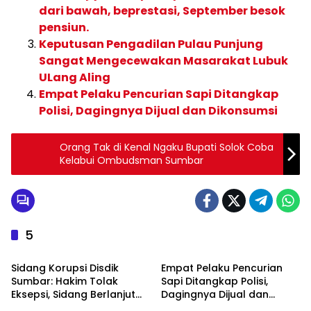
dari bawah, beprestasi, September besok
pensiun.
Keputusan Pengadilan Pulau Punjung
Sangat Mengecewakan Masarakat Lubuk
ULang Aling
Empat Pelaku Pencurian Sapi Ditangkap
Polisi, Dagingnya Dijual dan Dikonsumsi
Orang Tak di Kenal Ngaku Bupati Solok Coba
Kelabui Ombudsman Sumbar
5
HUKUM DAN KRIMINAL
HUKUM DAN KRIMINAL
Sidang Korupsi Disdik
Empat Pelaku Pencurian
Sumbar: Hakim Tolak
Sapi Ditangkap Polisi,
Eksepsi, Sidang Berlanjut
Dagingnya Dijual dan
dengan Pemeriksaan Saksi
Dikonsumsi