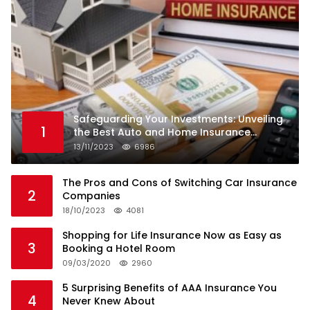
Safeguarding Your Investments: Unveiling
1
the Best Auto and Home Insurance
Companies
13/11/2023
6986
The Pros and Cons of Switching Car Insurance
2
Companies
18/10/2023
4081
Shopping for Life Insurance Now as Easy as
3
Booking a Hotel Room
09/03/2020
2960
5 Surprising Benefits of AAA Insurance You
4
Never Knew About