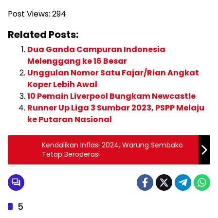
Post Views:
294
Related Posts:
Dua Ganda Campuran Indonesia
Melenggang ke 16 Besar
Unggulan Nomor Satu Fajar/Rian Angkat
Koper Lebih Awal
10 Pemain Liverpool Bungkam Newcastle
Runner Up Liga 3 Sumbar 2023, PSPP Melaju
ke Putaran Nasional
Kendalikan Inflasi 2024, Warung Sembako
Tetap Beroperasi
5
OLAHRAGA
OLAHRAGA