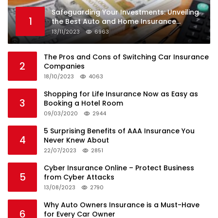
Safeguarding Your Investments: Unveiling
1
the Best Auto and Home Insurance
Companies
13/11/2023
6963
The Pros and Cons of Switching Car Insurance
2
Companies
18/10/2023
4063
Shopping for Life Insurance Now as Easy as
3
Booking a Hotel Room
09/03/2020
2944
5 Surprising Benefits of AAA Insurance You
4
Never Knew About
22/07/2023
2851
Cyber Insurance Online – Protect Business
5
from Cyber Attacks
13/08/2023
2790
Why Auto Owners Insurance is a Must-Have
6
for Every Car Owner