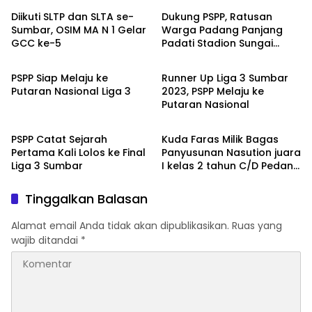
Diikuti SLTP dan SLTA se-
Dukung PSPP, Ratusan
Sumbar, OSIM MA N 1 Gelar
Warga Padang Panjang
GCC ke-5
Padati Stadion Sungai
OLAHRAGA
OLAHRAGA
Sariak
PSPP Siap Melaju ke
Runner Up Liga 3 Sumbar
Putaran Nasional Liga 3
2023, PSPP Melaju ke
Putaran Nasional
OLAHRAGA
OLAHRAGA
PSPP Catat Sejarah
Kuda Faras Milik Bagas
Pertama Kali Lolos ke Final
Panyusunan Nasution juara
Liga 3 Sumbar
I kelas 2 tahun C/D Pedana
600 Meter
Tinggalkan Balasan
Alamat email Anda tidak akan dipublikasikan.
Ruas yang
wajib ditandai
*