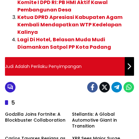
Komite I DPD RI: PB HMI Aktif Kawal
Pembangunan Desa
Ketua DPRD Apresiasi Kabupaten Agam
Kembali Mendapatkan WTP Kedelapan
Kalinya
Lagi Di Hotel, Belasan Muda Mudi
Diamankan Satpol PP Kota Padang
Judi Adalah Perilaku Penyimpangan
5
Godzilla Joins Fortnite: A
Stellantis: A Global
Blockbuster Collaboration
Automotive Giant in
Transition
Carlos Tavares Resigns as
XRP Sees Major Surge