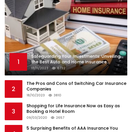
Safeguarding Your Investments: Unveiling
1
the Best Auto and Home Insurance
Companies
13/11/2023
6732
The Pros and Cons of Switching Car Insurance
2
Companies
18/10/2023
3810
Shopping for Life Insurance Now as Easy as
3
Booking a Hotel Room
09/03/2020
2657
5 Surprising Benefits of AAA Insurance You