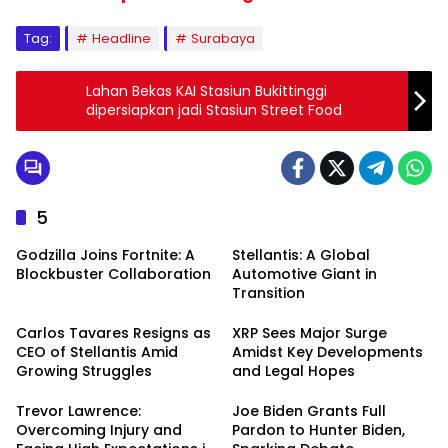
Tag:
Headline
Surabaya
Lahan Bekas KAI Stasiun Bukittinggi
dipersiapkan jadi Stasiun Street Food
5
Godzilla Joins Fortnite: A
Stellantis: A Global
Blockbuster Collaboration
Automotive Giant in
Transition
Carlos Tavares Resigns as
XRP Sees Major Surge
CEO of Stellantis Amid
Amidst Key Developments
Growing Struggles
and Legal Hopes
Trevor Lawrence:
Joe Biden Grants Full
Overcoming Injury and
Pardon to Hunter Biden,