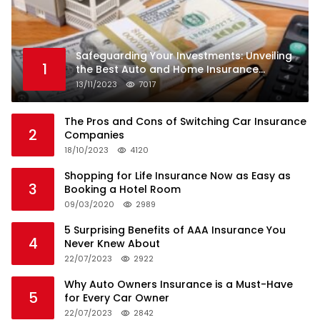
Safeguarding Your Investments: Unveiling
1
the Best Auto and Home Insurance
Companies
13/11/2023
7017
The Pros and Cons of Switching Car Insurance
2
Companies
18/10/2023
4120
Shopping for Life Insurance Now as Easy as
3
Booking a Hotel Room
09/03/2020
2989
5 Surprising Benefits of AAA Insurance You
4
Never Knew About
22/07/2023
2922
Why Auto Owners Insurance is a Must-Have
5
for Every Car Owner
22/07/2023
2842