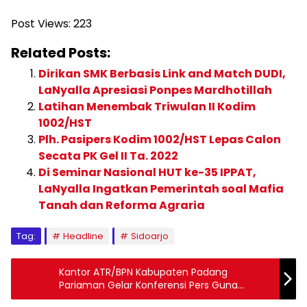
Post Views:
223
Related Posts:
Dirikan SMK Berbasis Link and Match DUDI,
LaNyalla Apresiasi Ponpes Mardhotillah
Latihan Menembak Triwulan II Kodim
1002/HST
Plh. Pasipers Kodim 1002/HST Lepas Calon
Secata PK Gel II Ta. 2022
Di Seminar Nasional HUT ke-35 IPPAT,
LaNyalla Ingatkan Pemerintah soal Mafia
Tanah dan Reforma Agraria
Tag:
Headline
Sidoarjo
Kantor ATR/BPN Kabupaten Padang
Pariaman Gelar Konferensi Pers Guna
Klarifikasi Terkait Pemberitaan Buka Blokir