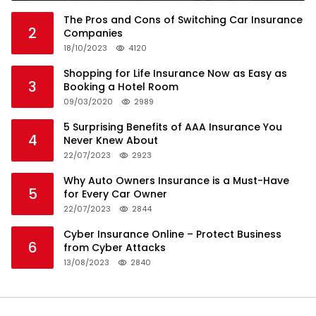
The Pros and Cons of Switching Car Insurance
2
Companies
18/10/2023
4120
Shopping for Life Insurance Now as Easy as
3
Booking a Hotel Room
09/03/2020
2989
5 Surprising Benefits of AAA Insurance You
4
Never Knew About
22/07/2023
2923
Why Auto Owners Insurance is a Must-Have
5
for Every Car Owner
22/07/2023
2844
Cyber Insurance Online – Protect Business
6
from Cyber Attacks
13/08/2023
2840