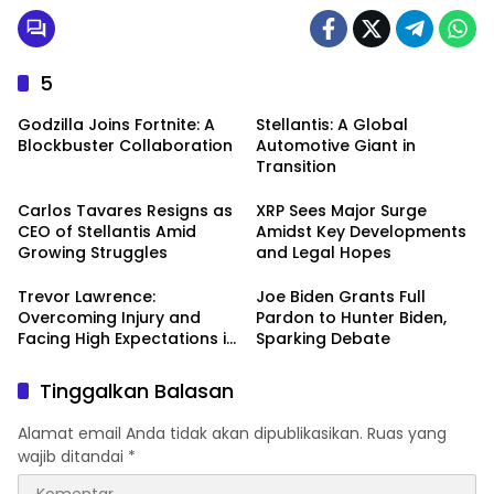
Sertifikat Oleh 3 Media Online
5
Godzilla Joins Fortnite: A
Stellantis: A Global
Blockbuster Collaboration
Automotive Giant in
Transition
Carlos Tavares Resigns as
XRP Sees Major Surge
CEO of Stellantis Amid
Amidst Key Developments
Growing Struggles
and Legal Hopes
Trevor Lawrence:
Joe Biden Grants Full
Overcoming Injury and
Pardon to Hunter Biden,
Facing High Expectations in
Sparking Debate
the 2024 NFL Season
Tinggalkan Balasan
Alamat email Anda tidak akan dipublikasikan.
Ruas yang
wajib ditandai
*