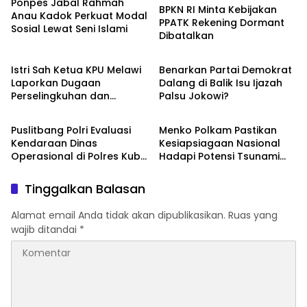
Ponpes Jabal Rahmah
BPKN RI Minta Kebijakan
Anau Kadok Perkuat Modal
PPATK Rekening Dormant
Sosial Lewat Seni Islami
Dibatalkan
BERITA
BERITA
Istri Sah Ketua KPU Melawi
Benarkan Partai Demokrat
Laporkan Dugaan
Dalang di Balik Isu Ijazah
Perselingkuhan dan
Palsu Jokowi?
BERITA
BERITA
Pernikahan Siri ke DKPP
Puslitbang Polri Evaluasi
Menko Polkam Pastikan
Kendaraan Dinas
Kesiapsiagaan Nasional
Operasional di Polres Kubu
Hadapi Potensi Tsunami
Raya
Akibat Gempa Rusia
Tinggalkan Balasan
Alamat email Anda tidak akan dipublikasikan.
Ruas yang
wajib ditandai
*