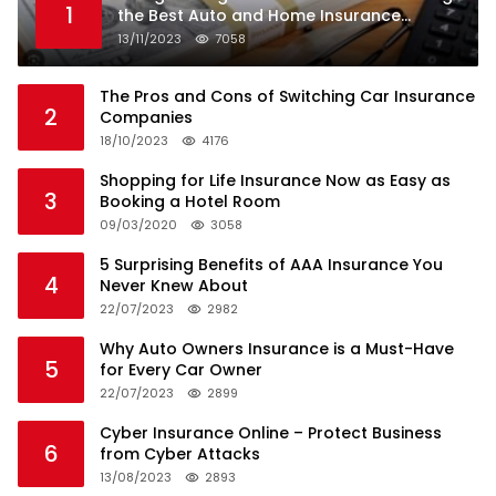
1
the Best Auto and Home Insurance
Companies
13/11/2023
7058
The Pros and Cons of Switching Car Insurance
2
Companies
18/10/2023
4176
Shopping for Life Insurance Now as Easy as
3
Booking a Hotel Room
09/03/2020
3058
5 Surprising Benefits of AAA Insurance You
4
Never Knew About
22/07/2023
2982
Why Auto Owners Insurance is a Must-Have
5
for Every Car Owner
22/07/2023
2899
Cyber Insurance Online – Protect Business
6
from Cyber Attacks
13/08/2023
2893