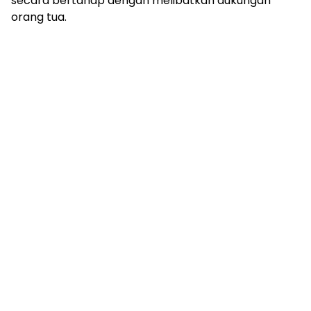
secara bertahap dengan melibatkan dukungan
orang tua.