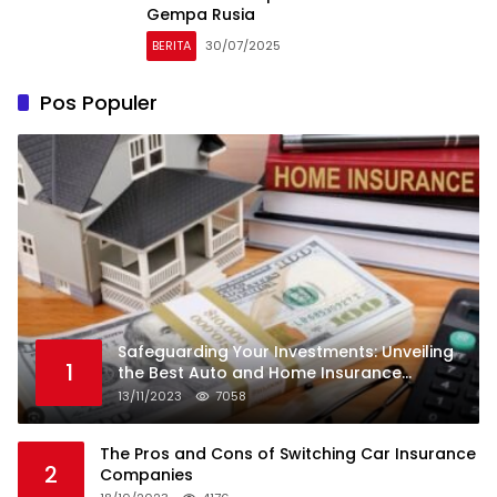
Gempa Rusia
BERITA
30/07/2025
Pos Populer
Safeguarding Your Investments: Unveiling
1
the Best Auto and Home Insurance
Companies
13/11/2023
7058
The Pros and Cons of Switching Car Insurance
2
Companies