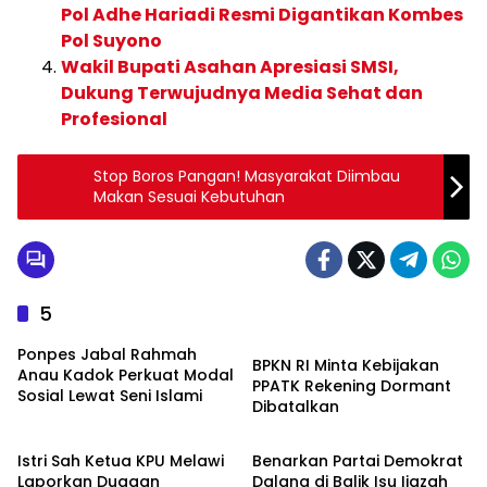
Pol Adhe Hariadi Resmi Digantikan Kombes
Pol Suyono
Wakil Bupati Asahan Apresiasi SMSI,
Dukung Terwujudnya Media Sehat dan
Profesional
Stop Boros Pangan! Masyarakat Diimbau
Makan Sesuai Kebutuhan
5
BERITA
Ponpes Jabal Rahmah
BPKN RI Minta Kebijakan
Anau Kadok Perkuat Modal
PPATK Rekening Dormant
Sosial Lewat Seni Islami
Dibatalkan
BERITA
BERITA
Istri Sah Ketua KPU Melawi
Benarkan Partai Demokrat
Laporkan Dugaan
Dalang di Balik Isu Ijazah