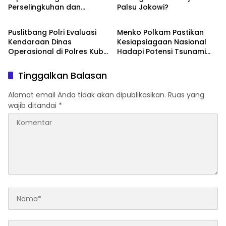
Perselingkuhan dan
Palsu Jokowi?
BERITA
BERITA
Pernikahan Siri ke DKPP
Puslitbang Polri Evaluasi
Menko Polkam Pastikan
Kendaraan Dinas
Kesiapsiagaan Nasional
Operasional di Polres Kubu
Hadapi Potensi Tsunami
Raya
Akibat Gempa Rusia
Tinggalkan Balasan
Alamat email Anda tidak akan dipublikasikan.
Ruas yang
wajib ditandai
*