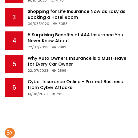
18/10/2023
4176
Shopping for Life Insurance Now as Easy as
3
Booking a Hotel Room
09/03/2020
3058
5 Surprising Benefits of AAA Insurance You
4
Never Knew About
22/07/2023
2982
Why Auto Owners Insurance is a Must-Have
5
for Every Car Owner
22/07/2023
2899
Cyber Insurance Online – Protect Business
6
from Cyber Attacks
13/08/2023
2893