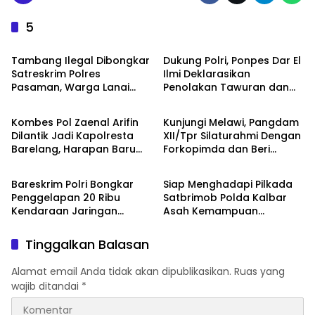
5
TNI - POLRI
TNI - POLRI
Tambang Ilegal Dibongkar
Dukung Polri, Ponpes Dar El
Satreskrim Polres
Ilmi Deklarasikan
Pasaman, Warga Lanai
Penolakan Tawuran dan
TNI - POLRI
TNI - POLRI
Desak Legalisasi
Paham Radikalisme
Kombes Pol Zaenal Arifin
Kunjungi Melawi, Pangdam
Dilantik Jadi Kapolresta
XII/Tpr Silaturahmi Dengan
Barelang, Harapan Baru
Forkopimda dan Beri
TNI - POLRI
TNI - POLRI
untuk Keamanan Batam
Makan Siang Gratis
Bareskrim Polri Bongkar
Siap Menghadapi Pilkada
Penggelapan 20 Ribu
Satbrimob Polda Kalbar
Kendaraan Jaringan
Asah Kemampuan
Internasional
Antisipasi Pelanggaran
HAM
Tinggalkan Balasan
Alamat email Anda tidak akan dipublikasikan.
Ruas yang
wajib ditandai
*