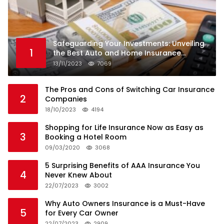
Safeguarding Your Investments: Unveiling
1
the Best Auto and Home Insurance
Companies
13/11/2023
7069
The Pros and Cons of Switching Car Insurance
2
Companies
18/10/2023
4194
Shopping for Life Insurance Now as Easy as
3
Booking a Hotel Room
09/03/2020
3068
5 Surprising Benefits of AAA Insurance You
4
Never Knew About
22/07/2023
3002
Why Auto Owners Insurance is a Must-Have
5
for Every Car Owner
22/07/2023
2909