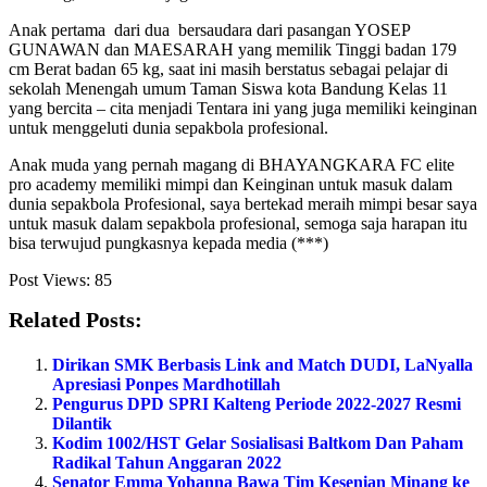
Anak pertama dari dua bersaudara dari pasangan YOSEP
GUNAWAN dan MAESARAH yang memilik Tinggi badan 179
cm Berat badan 65 kg, saat ini masih berstatus sebagai pelajar di
sekolah Menengah umum Taman Siswa kota Bandung Kelas 11
yang bercita – cita menjadi Tentara ini yang juga memiliki keinginan
untuk menggeluti dunia sepakbola profesional.
Anak muda yang pernah magang di BHAYANGKARA FC elite
pro academy memiliki mimpi dan Keinginan untuk masuk dalam
dunia sepakbola Profesional, saya bertekad meraih mimpi besar saya
untuk masuk dalam sepakbola profesional, semoga saja harapan itu
bisa terwujud pungkasnya kepada media (***)
Post Views:
85
Related Posts:
Dirikan SMK Berbasis Link and Match DUDI, LaNyalla
Apresiasi Ponpes Mardhotillah
Pengurus DPD SPRI Kalteng Periode 2022-2027 Resmi
Dilantik
Kodim 1002/HST Gelar Sosialisasi Baltkom Dan Paham
Radikal Tahun Anggaran 2022
Senator Emma Yohanna Bawa Tim Kesenian Minang ke